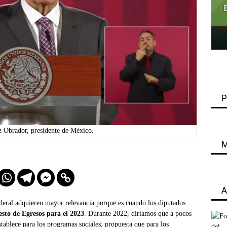
P
 Obrador, presidente de México.
M
A
ederal adquieren mayor relevancia porque es cuando los diputados
sto de Egresos para el 2023
. Durante 2022, diríamos que a pocos
stablece para los programas sociales; propuesta que para los