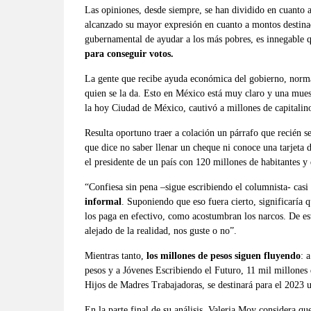
Las opiniones, desde siempre, se han dividido en cuanto a 
alcanzado su mayor expresión en cuanto a montos destina
gubernamental de ayudar a los más pobres, es innegable qu
para conseguir votos.
La gente que recibe ayuda económica del gobierno, norma
quien se la da. Esto en México está muy claro y una mues
la hoy Ciudad de México, cautivó a millones de capitalino
Resulta oportuno traer a colación un párrafo que recién s
que dice no saber llenar un cheque ni conoce una tarjeta d
el presidente de un país con 120 millones de habitantes 
“Confiesa sin pena –sigue escribiendo el columnista- casi
informal
. Suponiendo que eso fuera cierto, significaría
los paga en efectivo, como acostumbran los narcos. De est
alejado de la realidad, nos guste o no”.
Mientras tanto,
los millones de pesos siguen fluyendo
: 
pesos y a Jóvenes Escribiendo el Futuro, 11 mil millones
Hijos de Madres Trabajadoras, se destinará para el 2023 u
En la parte final de su análisis, Valeria Moy considera qu