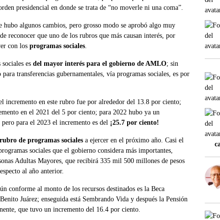
orden presidencial en donde se trata de “no moverle ni una coma”.
ue hubo algunos cambios, pero
grosso modo
se aprobó algo muy
r de reconocer que uno de los rubros que más causan interés, por
ver con los
programas sociales
.
 sociales es
del mayor inter
é
s para el gobierno de AMLO
; sin
 para transferencias gubernamentales, vía programas sociales, es por
el incremento en este rubro fue por alrededor del 13.8 por ciento;
emento en el 2021 del 5 por ciento; para 2022 hubo ya un
, pero para el 2023 el incremento es del
¡25.7 por ciento!
 rubro de programas sociales
a ejercer en el próximo año. Casi el
c
s programas sociales que el gobierno considera más importantes,
sonas Adultas Mayores, que recibirá 335 mil 500 millones de pesos
specto al año anterior.
n conforme al monto de los recursos destinados es la Beca
Benito Juárez; enseguida está Sembrando Vida y después la Pensión
nente, que tuvo un incremento del 16.4 por ciento.