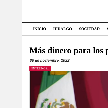
Saltar
al
contenido
Effetá
|
INICIO
HIDALGO
SOCIEDAD
El
periódico
Más dinero para los 
de
30 de noviembre, 2022
Hidalgo
ENTRE NOS...
Las
noticias
más
importantes
del
estado,