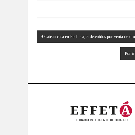
Navegación
Catean casa en Pachuca; 5 detenidos por venta de dr
de
entradas
Por i