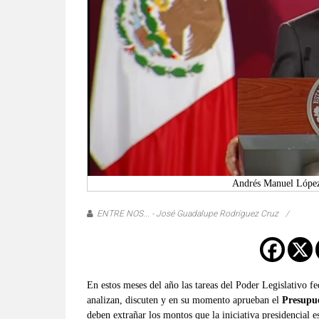
verificadas
y
al
instante,
así
como
un
análisis
serio
y
responsable
Andrés Manuel López
de
las
ENTRE NOS... - José Guadalupe Rodríguez Cruz
mismas.
En estos meses del año las tareas del Poder Legislativo f
analizan, discuten y en su momento aprueban el
Presupue
deben extrañar los montos que la iniciativa presidencial e