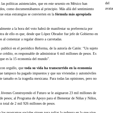
las políticas asistenciales, que en este sexenio en México han
dos, como documentábamos al principio. Más allá del sentimiento
e estas estrategias se convierten en la
fórmula má
s apropiada
lmente a la hora del voto habrá de manifestar su preferencia por
tra de ello es que, desde que López Obrador fue jefe de Gobierno en
s al comenzar a regalar dinero a carretadas.
e publicó en el periódico Reforma, de la autoría de Catón: “Un sujeto
e crédito, es responsable de administrar 6 mil millones de pesos. Es
y que es la 15 economía del mundo”.
 con orgullo, que
toda su vida ha transcurrido en la econom
ía
 que tampoco ha pagado impuestos y que sus viviendas y automóviles
e tamaño es la tragedia mexicana. Para todas las opiniones, pero no
a Jóvenes Construyendo el Futuro se le asignaron 23 mil millones de
 de pesos; al Programa de Apoyo para el Bienestar de Niñas y Niños,
n total de 2 mil 926 millones de pesos.
e los programas sociales sirven para paliar la pobreza en la que vive