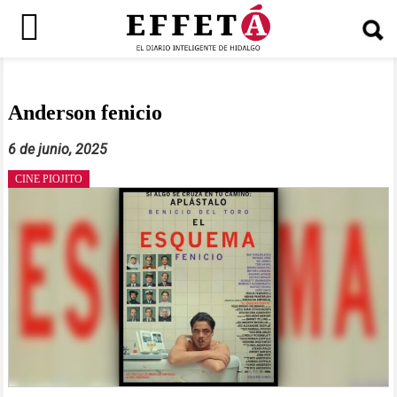
Saltar
al
contenido
Anderson fenicio
6 de junio, 2025
CINE PIOJITO