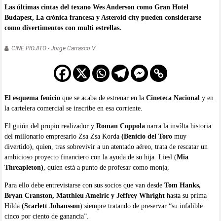
Las últimas cintas del texano Wes Anderson como Gran Hotel
Budapest, La crónica francesa y Asteroid city pueden considerarse
como divertimentos con multi estrellas.
CINE PIOJITO - Jorge Carrasco V
El esquema fenicio
que se acaba de estrenar en la
Cineteca Nacional
y en
la cartelera comercial se inscribe en esa corriente.
El guión del propio realizador y
Roman Coppola
narra la insólta historia
del millonario empresario Zsa Zsa Korda
(Benicio del Toro
muy
divertido), quien, tras sobrevivir a un atentado aéreo, trata de rescatar un
ambicioso proyecto financiero con la ayuda de su hija Liesl (
Mia
Threapleton)
, quien está a punto de profesar como monja,
Para ello debe entrevistarse con sus socios que van desde
Tom Hanks,
Bryan Cranston, Matthieu Amelric y Jeffrey Whright
hasta su prima
Hilda
(Scarlett Johansson
) siempre tratando de preservar “su infalible
cinco por ciento de ganancia”.