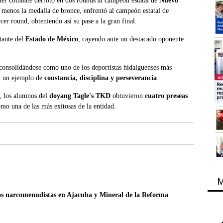
mer combate derrotó en dos rounds al campeón estatal de
Nuevo
l menos la medalla de bronce, enfrentó al campeón estatal de
er round, obteniendo así su pase a la gran final.
ntante del
Estado de México
, cayendo ante un destacado oponente
consolidándose como uno de los deportistas hidalguenses más
en un ejemplo de
constancia, disciplina y perseverancia
.
, los alumnos del
doyang Tagle's TKD
obtuvieron
cuatro preseas
mo una de las más exitosas de la entidad.
M
s narcomenudistas en Ajacuba y Mineral de la Reforma