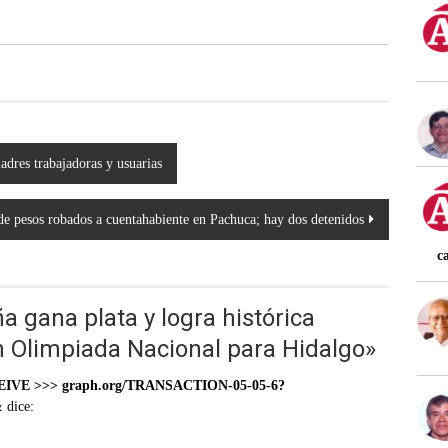
dres trabajadoras y usuarias
e pesos robados a cuentahabiente en Pachuca; hay dos detenidos
c
ña gana plata y logra histórica
n Olimpiada Nacional para Hidalgo
»
RECEIVE >>> graph.org/TRANSACTION-05-05-6?
&
dice: