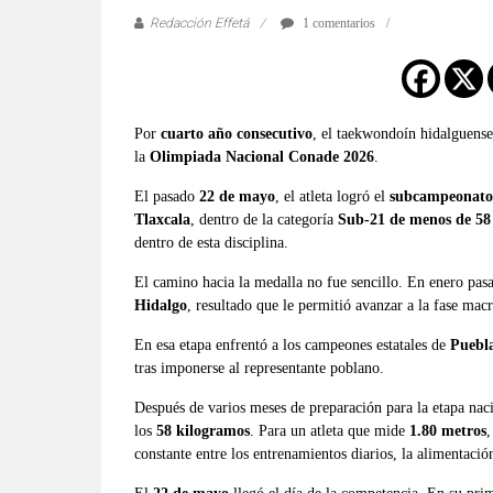
Redacción Effetá
1 comentarios
Por
cuarto año consecutivo
, el taekwondoín hidalguens
la
Olimpiada Nacional Conade 2026
.
El pasado
22 de mayo
, el atleta logró el
subcampeonato
Tlaxcala
, dentro de la categoría
Sub-21 de menos de 58
dentro de esta disciplina.
El camino hacia la medalla no fue sencillo. En enero pasa
Hidalgo
, resultado que le permitió avanzar a la fase mac
En esa etapa enfrentó a los campeones estatales de
Puebl
tras imponerse al representante poblano.
Después de varios meses de preparación para la etapa nacio
los
58 kilogramos
. Para un atleta que mide
1.80 metros
,
constante entre los entrenamientos diarios, la alimentación