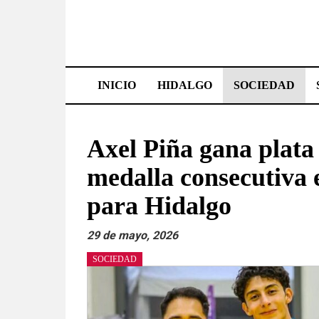
Saltar
al
contenido
Effetá
|
INICIO
HIDALGO
SOCIEDAD
El
periódico
Axel Piña gana plata 
de
medalla consecutiva
Hidalgo
para Hidalgo
Las
29 de mayo, 2026
noticias
más
SOCIEDAD
importantes
del
estado,