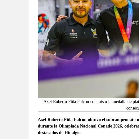
verificadas
y
al
instante,
así
como
un
análisis
serio
y
responsable
de
las
mismas.
Axel Roberto Piña Falcón conquistó la medalla de pla
consecu
Axel Roberto Piña Falcón obtuvo el subcampeonato na
durante la Olimpiada Nacional Conade 2026, celebrad
destacados de Hidalgo.