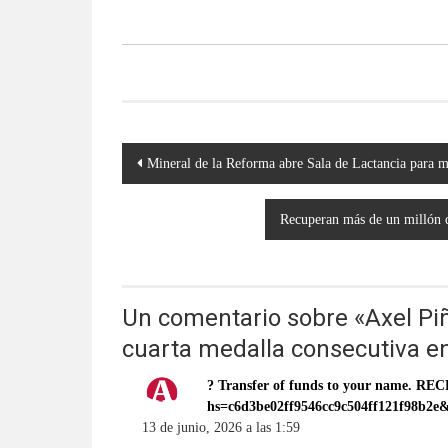
Navegación
Mineral de la Reforma abre Sala de Lactancia para ma
de
entradas
Recuperan más de un millón d
Un comentario sobre «
Axel Pi
cuarta medalla consecutiva e
? Transfer of funds to your name. 
hs=c6d3be02ff9546cc9c504ff121f98b2e
13 de junio, 2026 a las 1:59