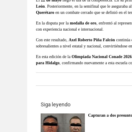
El
22 de mayo
llegó el día de la competencia. En su pri
León
. Posteriormente, en la semifinal que le aseguraba a
Querétaro
en un combate cerrado que se definió en el terc
En la disputa por la
medalla de oro
, enfrentó al represe
con experiencia nacional e internacional.
Con este resultado,
Axel Roberto Piña Falcón
continúa 
sobresalientes a nivel estatal y nacional, convirtiéndose 
En esta edición de la
Olimpiada Nacional Conade 2026
para Hidalgo
, confirmando nuevamente a esta escuela co
Siga leyendo
Capturan a dos presunto