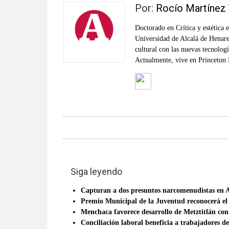
verificadas
Por:
Rocío Martínez
y
al
Doctorado en Crítica y estética 
Universidad de Alcalá de Henares,
instante,
cultural con las nuevas tecnologí
así
Actualmente, vive en Princeton N
como
un
análisis
serio
y
responsable
de
las
mismas.
Siga leyendo
Capturan a dos presuntos narcomenudistas en 
Premio Municipal de la Juventud reconocerá el
Menchaca favorece desarrollo de Metztitlán con
Conciliación laboral beneficia a trabajadores d