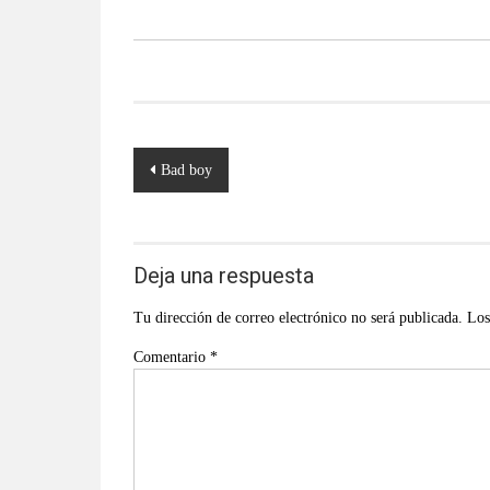
Navegación
Bad boy
de
entradas
Deja una respuesta
Tu dirección de correo electrónico no será publicada.
Los
Comentario
*