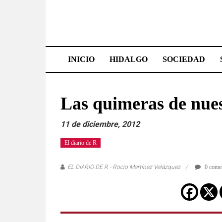
Saltar
al
contenido
Effetá
|
INICIO
HIDALGO
SOCIEDAD
El
periódico
Las quimeras de nues
de
11 de diciembre, 2012
Hidalgo
El diario de R
Las
noticias
EL DIARIO DE R - Rocío Martínez Velázquez
0 comen
más
importantes
del
estado,