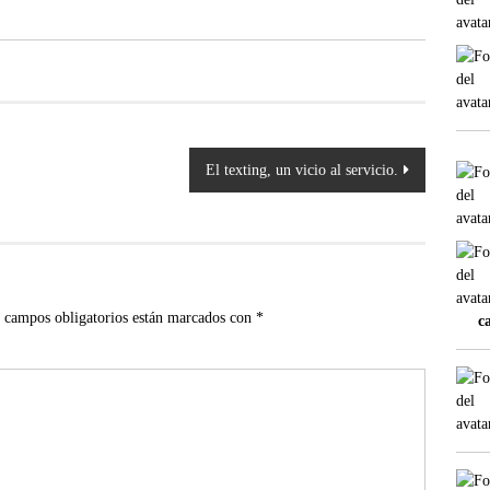
El texting, un vicio al servicio.
 campos obligatorios están marcados con
*
c