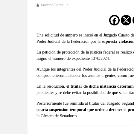
verificadas
Marisol Flores
y
al
instante,
así
Una solicitud de amparo se inició en el Juzgado Cuarto de
como
Poder Judicial de la Federación por la
supuesta violació
un
análisis
La petición de protección de la justicia federal se realizó
asignó el número de expediente 1378/2024.
serio
y
Aunque los integrantes del Poder Judicial de la Federació
responsable
comprometieron a atender los asuntos urgentes, como fue 
de
En la resolución,
el titular de dicha instancia determin
las
pendientes y se debe evitar la posibilidad de que se emitan
mismas.
Posteriormente fue remitida al titular del Juzgado Segun
cuarta suspensión temporal que ordena detener el proc
la Cámara de Senadores.