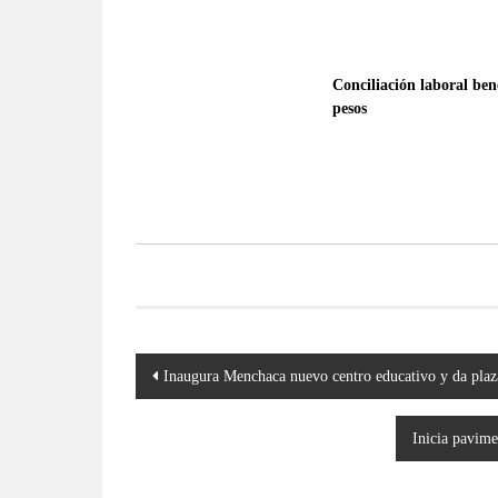
Conciliación laboral ben
pesos
Navegación
Inaugura Menchaca nuevo centro educativo y da plaza
de
entradas
Inicia pavime