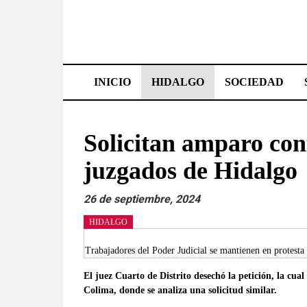
Saltar
al
contenido
Effetá
|
INICIO
HIDALGO
SOCIEDAD
El
periódico
Solicitan amparo con
de
juzgados de Hidalgo
Hidalgo
26 de septiembre, 2024
Las
HIDALGO
noticias
más
Trabajadores del Poder Judicial se mantienen en protesta 
importantes
El juez Cuarto de Distrito desechó la petición, la cua
del
Colima, donde se analiza una solicitud similar.
estado,