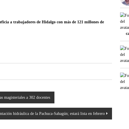
eficia a trabajadores de Hidalgo con más de 121 millones de
c
s magisteriales a 302 docentes
ntación hidráulica de la Pachuca-Sahagún; estará lista en febrero