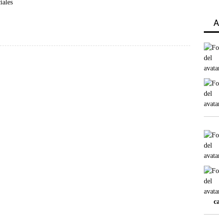
iales
A
c