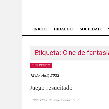
Saltar
al
contenido
Effetá
|
INICIO
HIDALGO
SOCIEDAD
El
periódico
Etiqueta: Cine de fantasí
de
Hidalgo
CINE PIOJITO
Las
15 de abril, 2023
noticias
Juego resucitado
más
importantes
del
CINE PIOJITO - Jorge Carrasco V
estado,