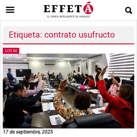
Saltar
al
Etiqueta: contrato usufructo
contenido
LOS 84
17 de septiembre, 2025