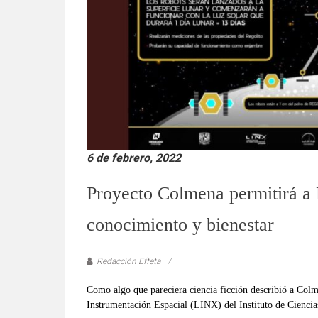
verificadas
y
al
instante,
así
como
un
análisis
serio
y
6 de febrero, 2022
responsable
Proyecto Colmena permitirá a 
de
las
conocimiento y bienestar
mismas.
Redacción Effetá
Como algo que pareciera ciencia ficción describió a Col
Instrumentación Espacial (LINX) del Instituto de Ciencia