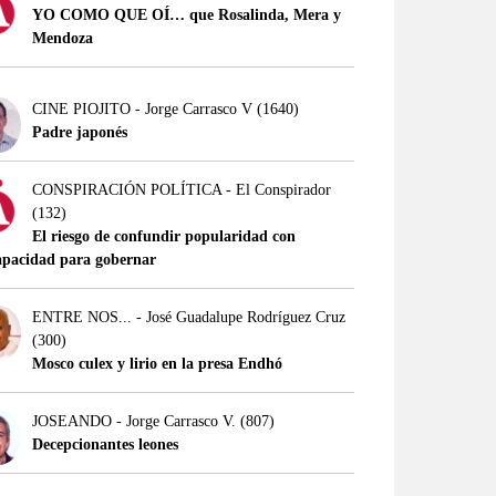
YO COMO QUE OÍ… que Rosalinda, Mera y
Mendoza
CINE PIOJITO - Jorge Carrasco V
(1640)
Padre japonés
CONSPIRACIÓN POLÍTICA - El Conspirador
(132)
El riesgo de confundir popularidad con
apacidad para gobernar
ENTRE NOS... - José Guadalupe Rodríguez Cruz
(300)
Mosco culex y lirio en la presa Endhó
JOSEANDO - Jorge Carrasco V.
(807)
Decepcionantes leones