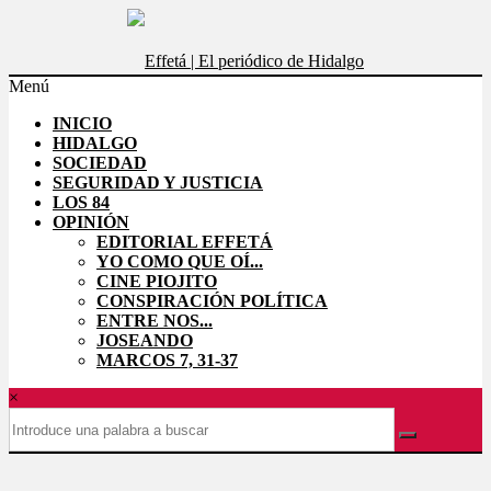
Saltar
al
contenido
Menú
Effetá
INICIO
|
HIDALGO
El
SOCIEDAD
periódico
SEGURIDAD Y JUSTICIA
LOS 84
de
OPINIÓN
Hidalgo
EDITORIAL EFFETÁ
YO COMO QUE OÍ...
Las
CINE PIOJITO
noticias
CONSPIRACIÓN POLÍTICA
más
ENTRE NOS...
importantes
JOSEANDO
del
MARCOS 7, 31-37
estado,
verificadas
×
y
al
instante,
así