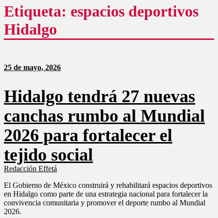
como
Etiqueta: espacios deportivos
un
análisis
Hidalgo
serio
y
responsable
de
las
25 de mayo, 2026
mismas.
Hidalgo tendrá 27 nuevas
canchas rumbo al Mundial
2026 para fortalecer el
tejido social
Redacción Effetá
El Gobierno de México construirá y rehabilitará espacios deportivos
en Hidalgo como parte de una estrategia nacional para fortalecer la
convivencia comunitaria y promover el deporte rumbo al Mundial
2026.