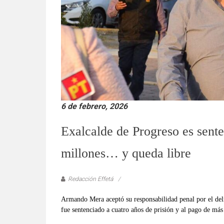
verificadas
y
al
instante,
así
como
un
análisis
serio
6 de febrero, 2026
y
responsable
Exalcalde de Progreso es sent
de
las
millones… y queda libre
mismas.
Redacción Effetá
Armando Mera aceptó su responsabilidad penal por el delit
fue sentenciado a cuatro años de prisión y al pago de más