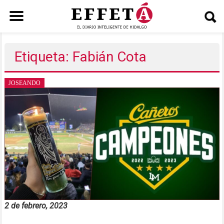
Saltar
al
Etiqueta: Fabián Cota
contenido
JOSEANDO
2 de febrero, 2023