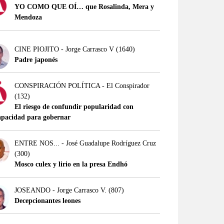
YO COMO QUE OÍ… que Rosalinda, Mera y
Mendoza
CINE PIOJITO - Jorge Carrasco V
(1640)
Padre japonés
CONSPIRACIÓN POLÍTICA - El Conspirador
(132)
El riesgo de confundir popularidad con
apacidad para gobernar
ENTRE NOS... - José Guadalupe Rodríguez Cruz
(300)
Mosco culex y lirio en la presa Endhó
JOSEANDO - Jorge Carrasco V.
(807)
Decepcionantes leones