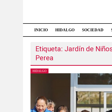
Saltar
al
contenido
Effetá
|
INICIO
HIDALGO
SOCIEDAD
El
periódico
Etiqueta: Jardín de Niñ
Perea
de
Hidalgo
HIDALGO
Las
noticias
más
importantes
del
estado,