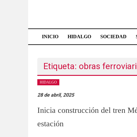
Saltar
al
contenido
Effetá
|
INICIO
HIDALGO
SOCIEDAD
El
periódico
Etiqueta: obras ferroviar
de
Hidalgo
HIDALGO
Las
28 de abril, 2025
noticias
Inicia construcción del tren M
más
importantes
estación
del
estado,