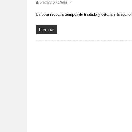
verificadas
Redacción Effetá
y
La obra reducirá tiempos de traslado y detonará la econo
al
instante,
así
Leer más
como
un
análisis
serio
y
responsable
de
las
mismas.