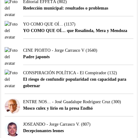
Editorial EFFETÁ
(802)
Reelección municipal: resultados o problemas
YO COMO QUE OÍ...
(1137)
YO COMO QUE OÍ… que Rosalinda, Mera y Mendoza
CINE PIOJITO - Jorge Carrasco V
(1640)
Padre japonés
CONSPIRACIÓN POLÍTICA - El Conspirador
(132)
El riesgo de confundir popularidad con capacidad para
gobernar
ENTRE NOS... - José Guadalupe Rodríguez Cruz
(300)
Mosco culex y lirio en la presa Endhó
JOSEANDO - Jorge Carrasco V.
(807)
Decepcionantes leones