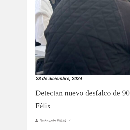
verificadas
y
al
instante,
así
como
un
análisis
serio
y
responsable
23 de diciembre, 2024
de
las
Detectan nuevo desfalco de 90 
mismas.
Félix
Redacción Effetá