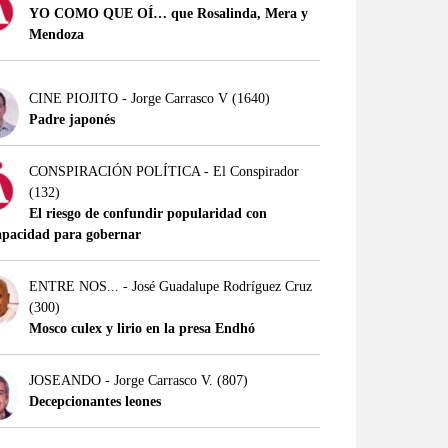
YO COMO QUE OÍ… que Rosalinda, Mera y
Mendoza
CINE PIOJITO - Jorge Carrasco V
(1640)
Padre japonés
CONSPIRACIÓN POLÍTICA - El Conspirador
(132)
El riesgo de confundir popularidad con
apacidad para gobernar
ENTRE NOS... - José Guadalupe Rodríguez Cruz
(300)
Mosco culex y lirio en la presa Endhó
JOSEANDO - Jorge Carrasco V.
(807)
Decepcionantes leones