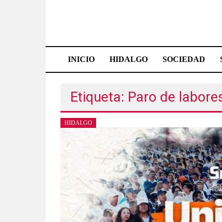
Saltar
al
contenido
Effetá
|
INICIO
HIDALGO
SOCIEDAD
El
periódico
Etiqueta: Paro de labore
de
HIDALGO
Hidalgo
Las
noticias
más
importantes
del
estado,