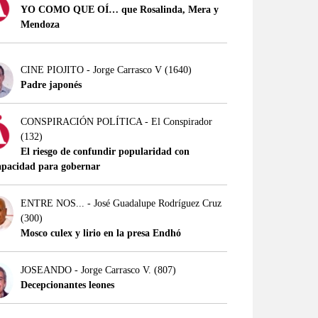
YO COMO QUE OÍ… que Rosalinda, Mera y
Mendoza
CINE PIOJITO - Jorge Carrasco V
(1640)
Padre japonés
CONSPIRACIÓN POLÍTICA - El Conspirador
(132)
El riesgo de confundir popularidad con
apacidad para gobernar
ENTRE NOS... - José Guadalupe Rodríguez Cruz
(300)
Mosco culex y lirio en la presa Endhó
JOSEANDO - Jorge Carrasco V.
(807)
Decepcionantes leones