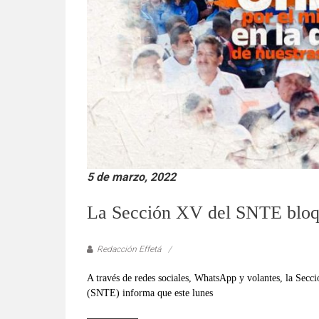
verificadas
y
al
instante,
así
como
un
análisis
serio
y
responsable
5 de marzo, 2022
de
La Sección XV del SNTE bloqu
las
mismas.
Redacción Effetá
A través de redes sociales, WhatsApp y volantes, la Secc
(SNTE) informa que este lunes