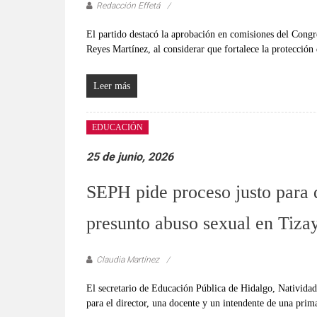
verificadas
Redacción Effetá
y
El partido destacó la aprobación en comisiones del Congre
al
Reyes Martínez, al considerar que fortalece la protección 
instante,
así
Leer más
como
un
análisis
EDUCACIÓN
serio
25 de junio, 2026
y
responsable
SEPH pide proceso justo para 
de
las
presunto abuso sexual en Tiza
mismas.
Claudia Martínez
El secretario de Educación Pública de Hidalgo, Natividad 
para el director, una docente y un intendente de una prim