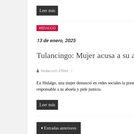
Leer más
HIDALGO
13 de enero, 2025
Tulancingo: Mujer acusa a su 
Redacción Effetá
En Hidalgo, una mujer denunció en redes sociales la pre
responsable a su abuela y pide justicia.
Leer más
Navegación
Entradas anteriores
de