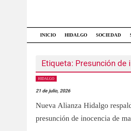
Saltar
al
contenido
Effetá
|
INICIO
HIDALGO
SOCIEDAD
El
periódico
Etiqueta: Presunción de 
de
Hidalgo
HIDALGO
Las
21 de julio, 2026
noticias
Nueva Alianza Hidalgo respalda
más
importantes
presunción de inocencia de ma
del
estado,