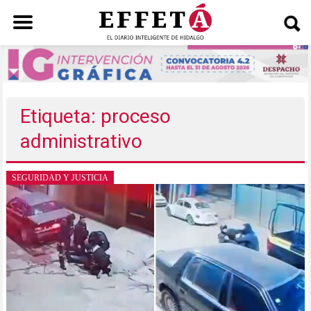
Saltar
al
contenido
Etiqueta: proceso
administrativo
SEGURIDAD Y JUSTICIA