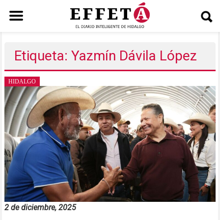
Saltar
al
Etiqueta: Yazmín Dávila López
contenido
HIDALGO
2 de diciembre, 2025