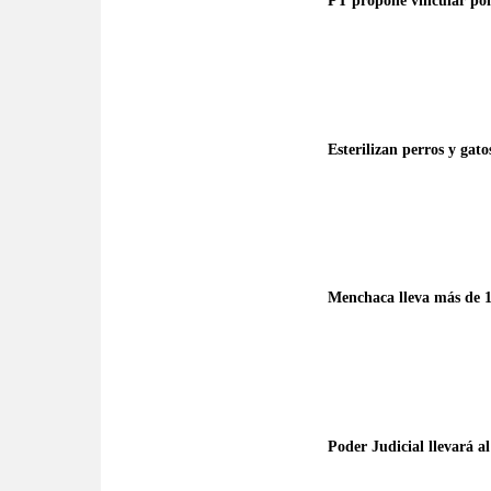
PT propone vincular polí
Esterilizan perros y gat
Menchaca lleva más de 1
Poder Judicial llevará al