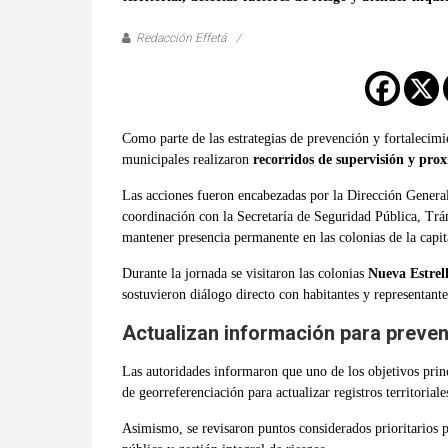
verificadas
y
Redacción Effetá
al
instante,
así
como
Como parte de las estrategias de prevención y fortalecimie
un
municipales realizaron
recorridos de supervisión y prox
análisis
Las acciones fueron encabezadas por la Dirección General
serio
coordinación con la Secretaría de Seguridad Pública, Trán
y
mantener presencia permanente en las colonias de la capit
responsable
de
Durante la jornada se visitaron las colonias
Nueva Estrell
las
sostuvieron diálogo directo con habitantes y representante
mismas.
Actualizan información para preven
Las autoridades informaron que uno de los objetivos prin
de georreferenciación para actualizar registros territoriale
Asimismo, se revisaron puntos considerados prioritarios 