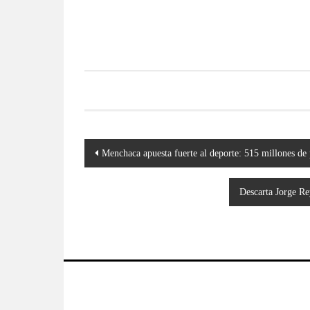
Navegación
Menchaca apuesta fuerte al deporte: 515 millones de 
de
entradas
Descarta Jorge Re