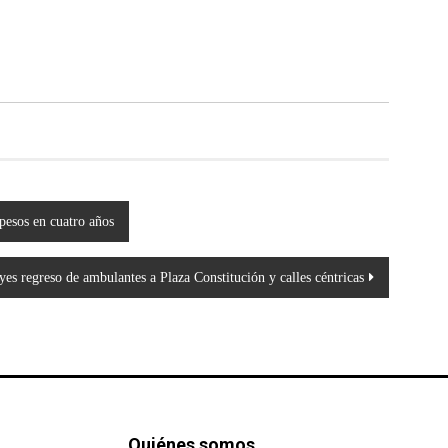
pesos en cuatro años
yes regreso de ambulantes a Plaza Constitución y calles céntricas
Quiénes somos