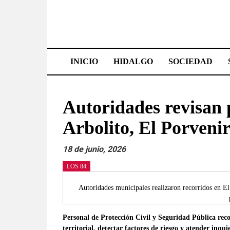
Saltar
al
contenido
Effetá
|
INICIO
HIDALGO
SOCIEDAD
El
periódico
Autoridades revisan 
de
Arbolito, El Porvenir
Hidalgo
18 de junio, 2026
Las
LOS 84
noticias
más
Autoridades municipales realizaron recorridos en El
importantes
del
Personal de Protección Civil y Seguridad Pública reco
estado,
territorial, detectar factores de riesgo y atender inqui