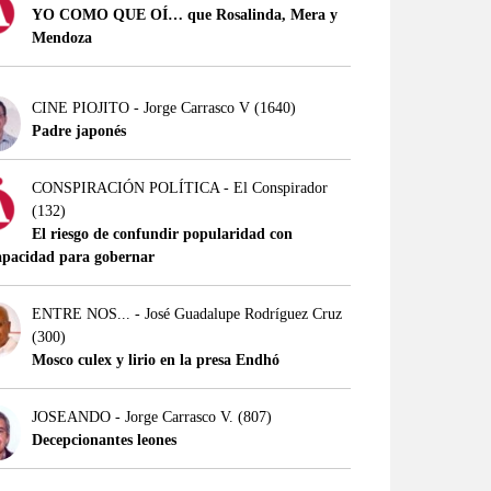
YO COMO QUE OÍ… que Rosalinda, Mera y
Mendoza
CINE PIOJITO - Jorge Carrasco V
(1640)
Padre japonés
CONSPIRACIÓN POLÍTICA - El Conspirador
(132)
El riesgo de confundir popularidad con
apacidad para gobernar
ENTRE NOS... - José Guadalupe Rodríguez Cruz
(300)
Mosco culex y lirio en la presa Endhó
JOSEANDO - Jorge Carrasco V.
(807)
Decepcionantes leones