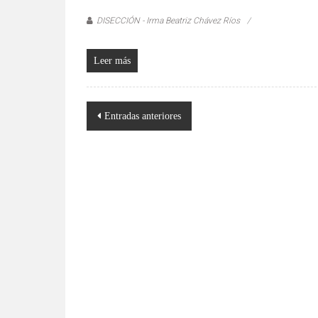
DISECCIÓN - Irma Beatriz Chávez Ríos
Leer más
Navegación
Entradas anteriores
de
entradas