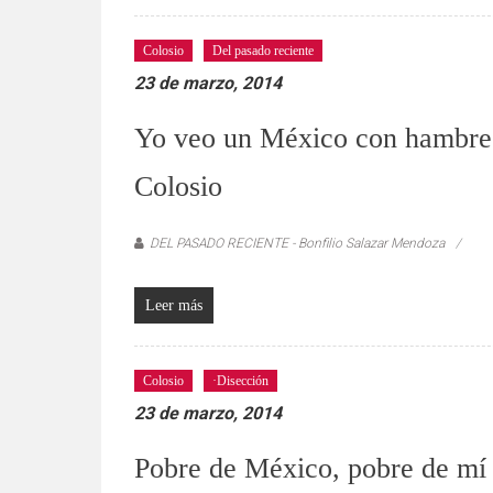
Colosio
Del pasado reciente
23 de marzo, 2014
Yo veo un México con hambre y
Colosio
DEL PASADO RECIENTE - Bonfilio Salazar Mendoza
Leer más
Colosio
·Disección
23 de marzo, 2014
Pobre de México, pobre de mí