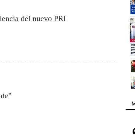
elencia del nuevo PRI
nte”
M