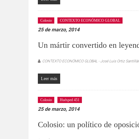
verificadas
y
al
Colosio
CONTEXTO ECONÓMICO GLOBAL
instante,
25 de marzo, 2014
así
como
Un mártir convertido en leyen
un
análisis
serio
CONTEXTO ECONÓMICO GLOBAL - José Luis Ortiz Santillá
y
responsable
Leer más
de
las
mismas.
Colosio
Huésped 451
25 de marzo, 2014
Colosio: un político de oposici