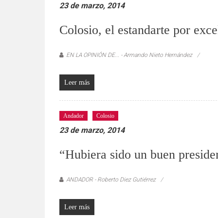
23 de marzo, 2014
Colosio, el estandarte por exc
EN LA OPINIÓN DE... - Armando Nieto Hernández
Leer más
Andador
Colosio
23 de marzo, 2014
“Hubiera sido un buen preside
ANDADOR - Roberto Diez Gutiérrez
Leer más