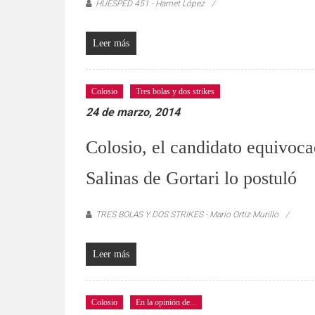
HUÉSPED 451 - Hamet López
Leer más
Colosio
Tres bolas y dos strikes
24 de marzo, 2014
Colosio, el candidato equivoc
Salinas de Gortari lo postuló
TRES BOLAS Y DOS STRIKES - Mario Ortiz Murillo
Leer más
Colosio
En la opinión de...