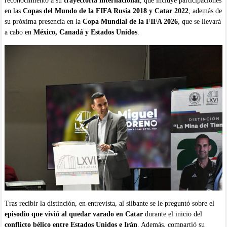
reconocimiento a su
trayectoria internacional
, que incluye participaciones
en las
Copas del Mundo de la FIFA Rusia 2018 y Catar 2022
, además de
su próxima presencia en la
Copa Mundial de la FIFA 2026
, que se llevará
a cabo en
México, Canadá y Estados Unidos
.
Tras recibir la distinción, en entrevista, al silbante se le preguntó sobre el
episodio que vivió al quedar varado en Catar
durante el inicio del
conflicto bélico entre Estados Unidos e Irán
. Además, compartió su