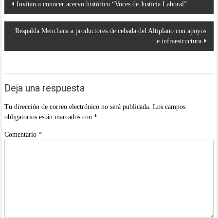
Invitan a conocer acervo histórico “Voces de Justicia Laboral”
de
entradas
Respalda Menchaca a productores de cebada del Altiplano con apoyos
e infraestructura
Deja una respuesta
Tu dirección de correo electrónico no será publicada.
Los campos
obligatorios están marcados con
*
Comentario
*