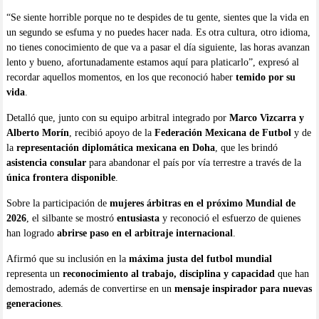
“Se siente horrible porque no te despides de tu gente, sientes que la vida en
un segundo se esfuma y no puedes hacer nada. Es otra cultura, otro idioma,
no tienes conocimiento de que va a pasar el día siguiente, las horas avanzan
lento y bueno, afortunadamente estamos aquí para platicarlo”, expresó al
recordar aquellos momentos, en los que reconoció haber
temido por su
vida
.
Detalló que, junto con su equipo arbitral integrado por
Marco Vizcarra y
Alberto Morín
, recibió apoyo de la
Federación Mexicana de Futbol
y de
la
representación diplomática mexicana en Doha
, que les brindó
asistencia consular
para abandonar el país por vía terrestre a través de la
única frontera disponible
.
Sobre la participación de
mujeres árbitras en el próximo Mundial de
2026
, el silbante se mostró
entusiasta
y reconoció el esfuerzo de quienes
han logrado
abrirse paso en el arbitraje internacional
.
Afirmó que su inclusión en la
máxima justa del futbol mundial
representa un
reconocimiento al trabajo, disciplina y capacidad
que han
demostrado, además de convertirse en un
mensaje inspirador para nuevas
generaciones
.