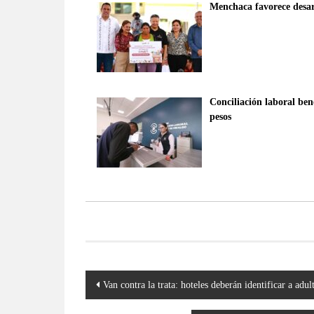
Menchaca favorece desarr
Conciliación laboral ben
pesos
Navegación
Van contra la trata: hoteles deberán identificar a ad
de