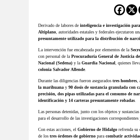
Derivado de labores de
inteligencia e investigación para
Altiplano
, autoridades estatales y federales ejecutaron 
presuntamente utilizado para la distribución de narcó
La intervención fue encabezada por elementos de la
Secr
con personal de la
Procuraduría General de Justicia d
Nacional (Sedena)
y la
Guardia Nacional
, quienes lle
colonia Salvador Allende
.
Durante las diligencias fueron asegurados
tres hombres
,
la marihuana
y
90 dosis de sustancia granulada con car
precisión, dos pipas utilizadas para el consumo de nar
identificación y 14 carteras presuntamente robadas
.
Las personas detenidas, junto con los objetos y sustancia
para el desarrollo de las investigaciones correspondientes 
Con estas acciones, el
Gobierno de Hidalgo
refrenda su 
de los
tres órdenes de gobierno
para
combatir actividad