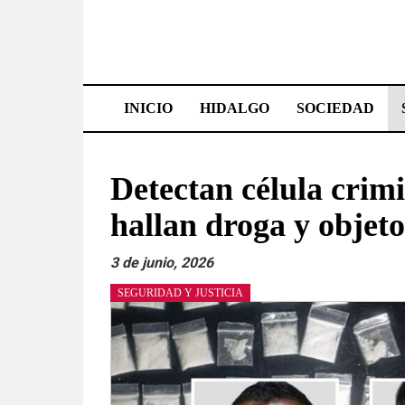
Saltar
al
contenido
Effetá
|
INICIO
HIDALGO
SOCIEDAD
El
periódico
Detectan célula crim
de
hallan droga y objeto
Hidalgo
3 de junio, 2026
Las
SEGURIDAD Y JUSTICIA
noticias
más
importantes
del
estado,