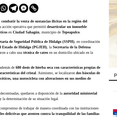
 combatir la venta de sustancias ilícitas en la región del
una acción operativa que permitió
desarticular un inmueble
ticos
en
Ciudad Sahagún
, municipio de
Tepeapulco
.
etaría de Seguridad Pública de Hidalgo (SSPH)
, en coordinación
el Estado de Hidalgo (PGJEH)
, la
Secretaría de la Defensa
varon a cabo una
técnica de cateo
en un domicilio ubicado en la
 además de
680 dosis de hierba seca con características propias de
acterísticas del cristal
. Asimismo, se localizaron
dos básculas de
P
cóticos, una motocicleta con alteraciones en sus medios de
s decomisadas, quedaron a disposición de la
autoridad ministerial
y la determinación de su situación legal.
compromiso de trabajar de manera coordinada con las instituciones
es delictivas que atenten contra la tranquilidad de las familias