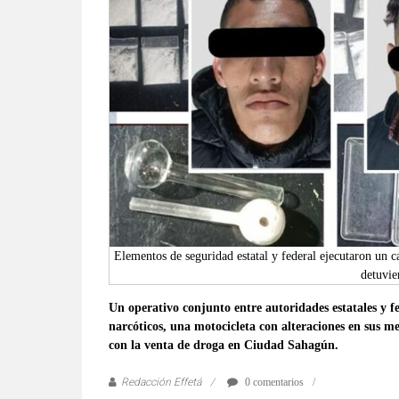
verificadas
y
al
instante,
así
como
un
análisis
serio
y
responsable
de
Elementos de seguridad estatal y federal ejecutaron un 
las
detuvie
mismas.
Un operativo conjunto entre autoridades estatales y f
narcóticos, una motocicleta con alteraciones en sus m
con la venta de droga en Ciudad Sahagún.
Redacción Effetá
0 comentarios