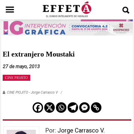
Saltar
al
contenido
El extranjero Moustaki
27 de mayo, 2013
CINE PIOJITO
CINE PIOJITO - Jorge Carrasco V
Por:
Jorge Carrasco V.