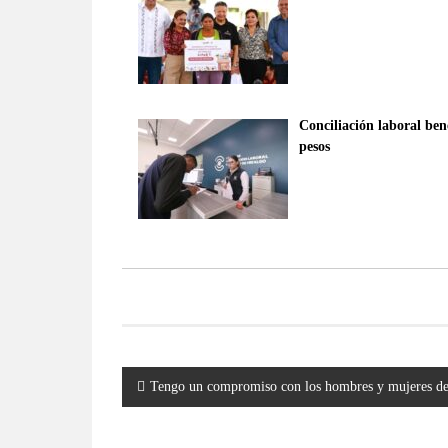
Conciliación laboral ben
pesos
Navegación
Tengo un compromiso con los hombres y mujeres de 
de
entradas