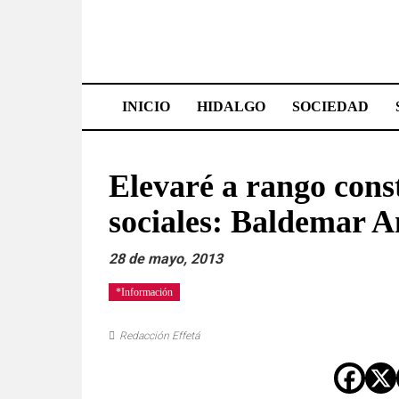
Saltar
al
contenido
Effetá
|
INICIO
HIDALGO
SOCIEDAD
El
periódico
Elevaré a rango cons
de
sociales: Baldemar 
Hidalgo
28 de mayo, 2013
Las
*Información
noticias
más
Redacción Effetá
importantes
del
estado,