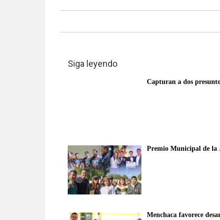
verificadas
y
al
instante,
así
como
Siga leyendo
un
Capturan a dos presunto
análisis
serio
y
responsable
de
las
Premio Municipal de la 
mismas.
Menchaca favorece desarr