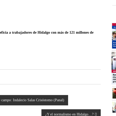
eficia a trabajadores de Hidalgo con más de 121 millones de
campo: Indalecio Salas Crisóstomo (Panal)
¿Y el normalismo en Hidalgo…?