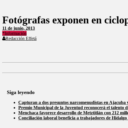
como
un
análisis
serio
Fotógrafas exponen en ciclo
y
responsable
11 de junio, 2013
de
*Información
las
Redacción Effetá
mismas.
Siga leyendo
Capturan a dos presuntos narcomenudistas en Ajacuba 
Premio Municipal de la Juventud reconocerá el talento 
Menchaca favorece desarrollo de Metztitlán con 212 mill
Conciliación laboral beneficia a trabajadores de Hidalgo