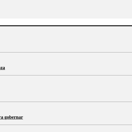
oza
ra gobernar