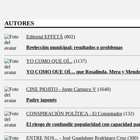
AUTORES
Editorial EFFETÁ
(802)
Reelección municipal: resultados o problemas
YO COMO QUE OÍ...
(1137)
YO COMO QUE OÍ… que Rosalinda, Mera y Mend
CINE PIOJITO - Jorge Carrasco V
(1640)
Padre japonés
CONSPIRACIÓN POLÍTICA - El Conspirador
(132)
El riesgo de confundir popularidad con capacidad pa
ENTRE NOS... - José Guadalupe Rodríguez Cruz
(300)