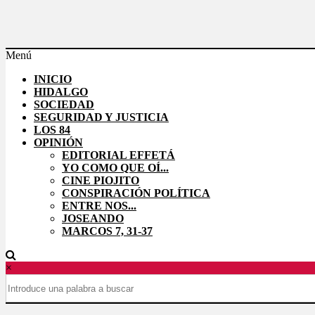
Saltar
al
contenido
Menú
Effetá
INICIO
|
HIDALGO
El
SOCIEDAD
periódico
SEGURIDAD Y JUSTICIA
LOS 84
de
OPINIÓN
Hidalgo
EDITORIAL EFFETÁ
YO COMO QUE OÍ...
Las
CINE PIOJITO
noticias
CONSPIRACIÓN POLÍTICA
más
ENTRE NOS...
importantes
JOSEANDO
del
MARCOS 7, 31-37
estado,
verificadas
y
×
al
instante,
así