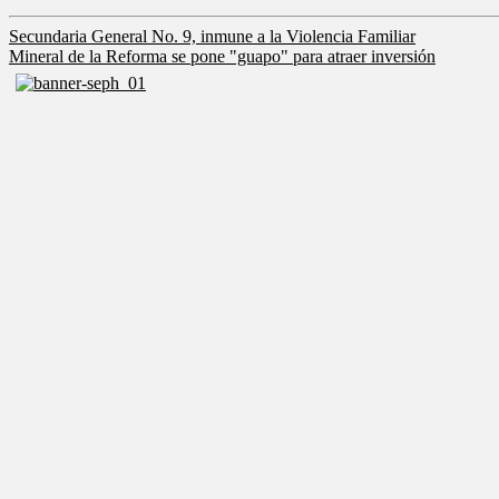
Navegación
Secundaria General No. 9, inmune a la Violencia Familiar
Mineral de la Reforma se pone "guapo" para atraer inversión
de
entradas