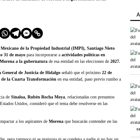
A
o Mexicano de la Propiedad Industrial (IMPI), Santiago Nieto
mo 31 de mayo
para incorporarse a
actividades políticas en
 Morena a la gubernatura
de esa entidad en las elecciones de
2027.
 General de Justicia de Hidalgo
señaló que el próximo
22 de
a de la Cuarta Transformación
en esa entidad, paso previo rumbo a
ncia de
Sinaloa, Rubén Rocha Moya
, relacionadas con presuntos
 Estados Unidos, consideró que el tema debe resolverse en las
mpactar a los aspirantes de
Morena
que buscarán contender en las
c
die, pero tampoco ni se prejuzga ni se condena a nadie si no hay un