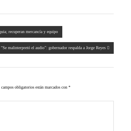
aquia; recuperan mercancía y equipo
“Se malinterpretó el audio”: gobernador respalda a Jorge Reyes
 campos obligatorios están marcados con
*