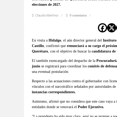
verificadas
elecciones de 2027.
y
al
Claudia Martínez
0 comentarios
instante,
así
como
un
En visita a
Hidalgo
, el aún director general del
Institut
análisis
Castillo
, confirmó que
renunciará a su cargo el próxi
serio
Querétaro
, con el objetivo de buscar la
candidatura de
y
El también exencargado del despacho de la
Procuraduría
responsable
junio
se registrará para coordinar los
comités de defens
de
una eventual postulación.
las
Respecto a las acusaciones contra el gobernador con lice
mismas.
vínculos con el narcotráfico señalados por autoridades de
instancias correspondientes.
Asimismo, afirmó que no considera que este caso vaya a i
entidades donde se renovará el
Poder Ejecutivo.
“La presidenta ha sido muy clara, aquí no se protege a na