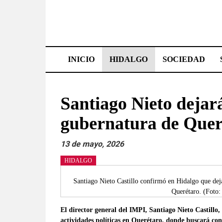
Saltar
al
contenido
Effetá
|
INICIO
HIDALGO
SOCIEDAD
El
periódico
Santiago Nieto dejar
de
gubernatura de Quer
Hidalgo
13 de mayo, 2026
Las
HIDALGO
noticias
más
Santiago Nieto Castillo confirmó en Hidalgo que dej
importantes
Querétaro. (Foto: 
del
El director general del IMPI, Santiago Nieto Castillo,
estado,
actividades políticas en Querétaro, donde buscará co