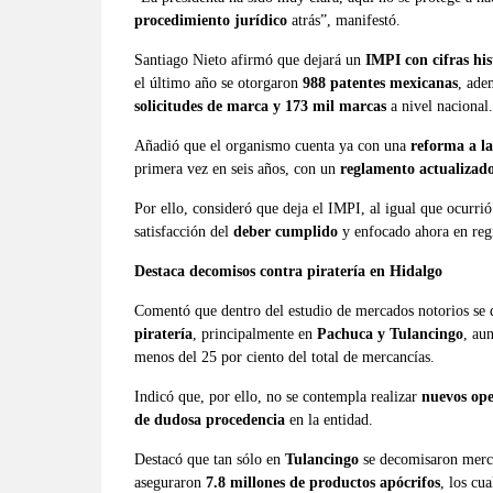
procedimiento jurídico
atrás”, manifestó.
Santiago Nieto afirmó que dejará un
IMPI con cifras his
el último año se otorgaron
988 patentes mexicanas
, ade
solicitudes de marca y 173 mil marcas
a nivel nacional.
Añadió que el organismo cuenta ya con una
reforma a la
primera vez en seis años, con un
reglamento actualizad
Por ello, consideró que deja el IMPI, al igual que ocurri
satisfacción del
deber cumplido
y enfocado ahora en reg
Destaca decomisos contra piratería en Hidalgo
Comentó que dentro del estudio de mercados notorios se 
piratería
, principalmente en
Pachuca y Tulancingo
, au
menos del 25 por ciento del total de mercancías.
Indicó que, por ello, no se contempla realizar
nuevos ope
de dudosa procedencia
en la entidad.
Destacó que tan sólo en
Tulancingo
se decomisaron merc
aseguraron
7.8 millones de productos apócrifos
, los cu