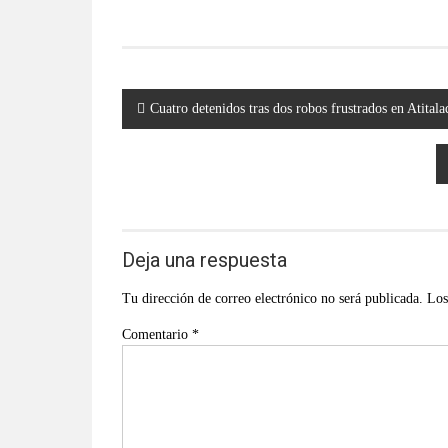
Navegación
Cuatro detenidos tras dos robos frustrados en Atital
de
entradas
Deja una respuesta
Tu dirección de correo electrónico no será publicada.
Los
Comentario
*