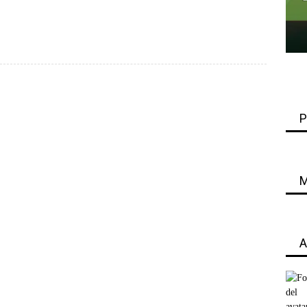
P
M
A