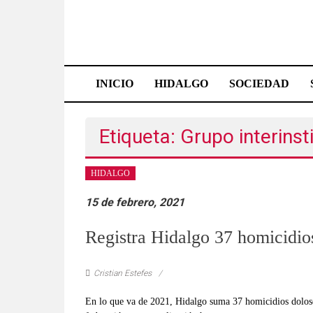
Saltar
al
contenido
Effetá
|
INICIO
HIDALGO
SOCIEDAD
El
periódico
Etiqueta: Grupo interinst
de
HIDALGO
Hidalgo
15 de febrero, 2021
Las
noticias
Registra Hidalgo 37 homicidio
más
importantes
Cristian Estefes
del
estado,
En lo que va de 2021, Hidalgo suma 37 homicidios dolosos,