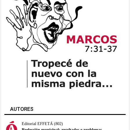
AUTORES
Editorial EFFETÁ
(802)
Reelección municipal: resultados o problemas