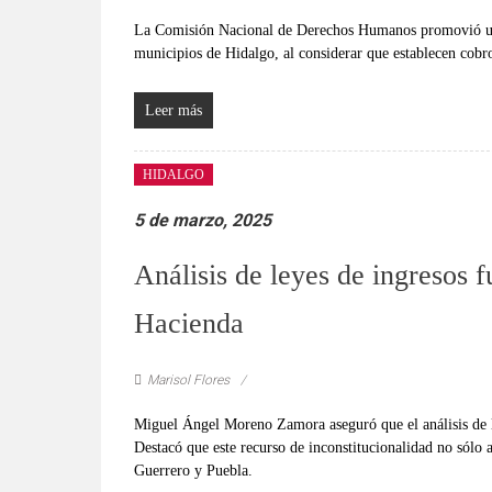
verificadas
La Comisión Nacional de Derechos Humanos promovió una 
y
municipios de Hidalgo, al considerar que establecen cobr
al
instante,
así
Leer más
como
un
HIDALGO
análisis
serio
5 de marzo, 2025
y
Análisis de leyes de ingresos 
responsable
de
Hacienda
las
mismas.
Marisol Flores
Miguel Ángel Moreno Zamora aseguró que el análisis de la
Destacó que este recurso de inconstitucionalidad no sólo 
Guerrero y Puebla.