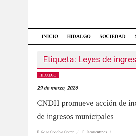
Saltar
al
contenido
Effetá
|
INICIO
HIDALGO
SOCIEDAD
El
periódico
Etiqueta: Leyes de ingre
de
HIDALGO
Hidalgo
29 de marzo, 2026
Las
noticias
CNDH promueve acción de inco
más
de ingresos municipales
importantes
del
estado,
Rosa Gabriela Porter
0 comentarios