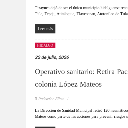
verificadas
Tizayuca dejó de ser el único municipio hidalguense reco
y
Tula, Tepeji, Atitalaquia, Tlaxcoapan, Atotonilco de Tula
al
instante,
así
Leer más
como
un
HIDALGO
análisis
serio
22 de julio, 2026
y
Operativo sanitario: Retira Pa
responsable
de
colonia López Mateos
las
mismas.
Redacción Effetá
La Dirección de Sanidad Municipal retiró 120 neumáticos
Mateos como parte de las acciones para prevenir riesgos s