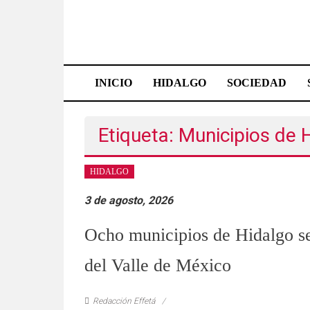
Saltar
al
contenido
Effetá
|
INICIO
HIDALGO
SOCIEDAD
El
periódico
Etiqueta: Municipios de 
de
HIDALGO
Hidalgo
3 de agosto, 2026
Las
noticias
Ocho municipios de Hidalgo se
más
del Valle de México
importantes
del
estado,
Redacción Effetá