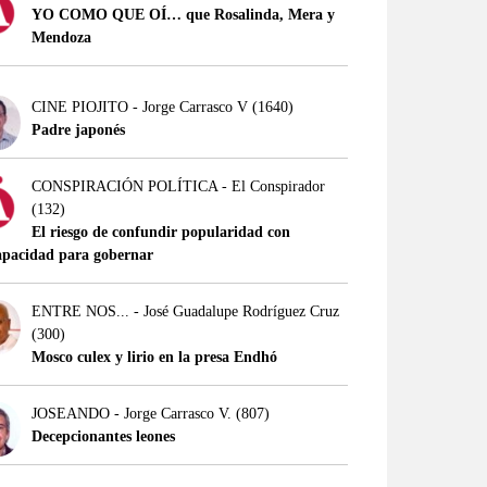
YO COMO QUE OÍ… que Rosalinda, Mera y
Mendoza
CINE PIOJITO - Jorge Carrasco V
(1640)
Padre japonés
CONSPIRACIÓN POLÍTICA - El Conspirador
(132)
El riesgo de confundir popularidad con
apacidad para gobernar
ENTRE NOS... - José Guadalupe Rodríguez Cruz
(300)
Mosco culex y lirio en la presa Endhó
JOSEANDO - Jorge Carrasco V.
(807)
Decepcionantes leones