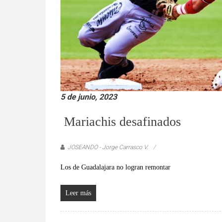
verificadas
y
al
instante,
así
como
un
análisis
5 de junio, 2023
serio
y
Mariachis desafinados
responsable
de
las
JOSEANDO - Jorge Carrasco V.
mismas.
Los de Guadalajara no logran remontar
Leer más