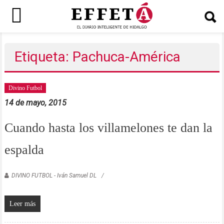
Saltar
al
Etiqueta: Pachuca-América
contenido
Divino Futbol
14 de mayo, 2015
Cuando hasta los villamelones te dan la
espalda
DIVINO FUTBOL - Iván Samuel DL
Leer más