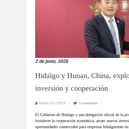
verificadas
y
al
instante,
así
como
un
análisis
serio
2 de junio, 2026
y
responsable
Hidalgo y Hunan, China, expl
de
las
inversión y cooperación
mismas.
Redacción Effetá
0 comentarios
El Gobierno de Hidalgo y una delegación oficial de la pr
fortalecer la cooperación económica, atraer nuevas invers
oportunidades comerciales para empresas hidalguenses en