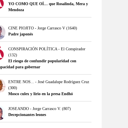
YO COMO QUE OÍ… que Rosalinda, Mera y
Mendoza
CINE PIOJITO - Jorge Carrasco V
(1640)
Padre japonés
CONSPIRACIÓN POLÍTICA - El Conspirador
(132)
El riesgo de confundir popularidad con
apacidad para gobernar
ENTRE NOS... - José Guadalupe Rodríguez Cruz
(300)
Mosco culex y lirio en la presa Endhó
JOSEANDO - Jorge Carrasco V.
(807)
Decepcionantes leones