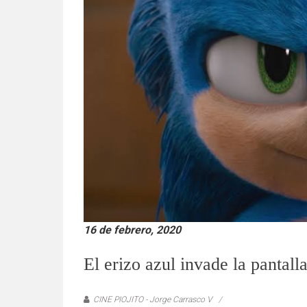
verificadas
y
al
instante,
así
como
un
análisis
serio
y
responsable
de
las
mismas.
16 de febrero, 2020
El erizo azul invade la pantall
CINE PIOJITO - Jorge Carrasco V