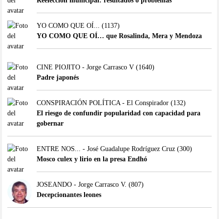
Reelección municipal: resultados o problemas
YO COMO QUE OÍ...
(1137)
YO COMO QUE OÍ… que Rosalinda, Mera y Mendoza
CINE PIOJITO - Jorge Carrasco V
(1640)
Padre japonés
CONSPIRACIÓN POLÍTICA - El Conspirador
(132)
El riesgo de confundir popularidad con capacidad para
gobernar
ENTRE NOS... - José Guadalupe Rodríguez Cruz
(300)
Mosco culex y lirio en la presa Endhó
JOSEANDO - Jorge Carrasco V.
(807)
Decepcionantes leones