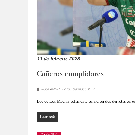
verificadas
y
al
instante,
así
como
un
análisis
11 de febrero, 2023
serio
y
Cañeros cumplidores
responsable
de
las
JOSEANDO - Jorge Carrasco V.
mismas.
Los de Los Mochis solamente sufrieron dos derrotas en es
Leer más
JOSEANDO