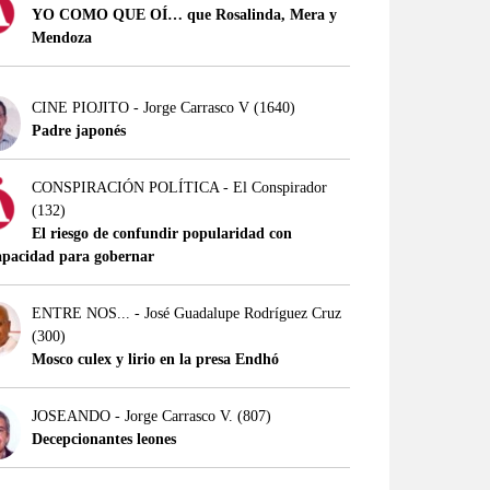
YO COMO QUE OÍ… que Rosalinda, Mera y
Mendoza
CINE PIOJITO - Jorge Carrasco V
(1640)
Padre japonés
CONSPIRACIÓN POLÍTICA - El Conspirador
(132)
El riesgo de confundir popularidad con
apacidad para gobernar
ENTRE NOS... - José Guadalupe Rodríguez Cruz
(300)
Mosco culex y lirio en la presa Endhó
JOSEANDO - Jorge Carrasco V.
(807)
Decepcionantes leones