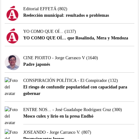
Editorial EFFETÁ
(802)
Reelección municipal: resultados o problemas
YO COMO QUE OÍ...
(1137)
YO COMO QUE OÍ… que Rosalinda, Mera y Mendoza
CINE PIOJITO - Jorge Carrasco V
(1640)
Padre japonés
CONSPIRACIÓN POLÍTICA - El Conspirador
(132)
El riesgo de confundir popularidad con capacidad para
gobernar
ENTRE NOS... - José Guadalupe Rodríguez Cruz
(300)
Mosco culex y lirio en la presa Endhó
JOSEANDO - Jorge Carrasco V.
(807)
Decepcionantes leones