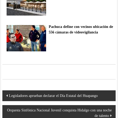
Pachuca define con vecinos ubicación de
556 cámaras de videovigilancia
Navegación
Legisladores aprueban declarar el Día Estatal del Huapango
de
entradas
Orquesta Sinfónica Nacional Juvenil conquista Hidalgo con una noche
de talento