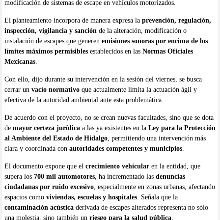
modificación de sistemas de escape en vehículos motorizados.
El planteamiento incorpora de manera expresa la
prevención, regulación,
inspección, vigilancia y sanción
de la alteración, modificación o
instalación de escapes que generen
emisiones sonoras por encima de los
límites máximos permisibles
establecidos en las
Normas Oficiales
Mexicanas
.
Con ello, dijo durante su intervención en la sesión del viernes, se busca
cerrar un
vacío normativo
que actualmente limita la actuación ágil y
efectiva de la autoridad ambiental ante esta problemática.
De acuerdo con el proyecto, no se crean nuevas facultades, sino que se dota
de
mayor certeza jurídica
a las ya existentes en la
Ley para la Protección
al Ambiente del Estado de Hidalgo
, permitiendo una intervención más
clara y coordinada con
autoridades competentes y municipios
.
El documento expone que el
crecimiento vehicular
en la entidad, que
supera los
700 mil automotores
, ha incrementado las
denuncias
ciudadanas por ruido excesivo
, especialmente en zonas urbanas, afectando
espacios como
viviendas, escuelas y hospitales
. Señala que la
contaminación acústica
derivada de escapes alterados representa no sólo
una molestia, sino también un
riesgo para la salud pública
.