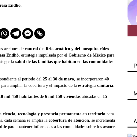
Presa Endhó.
las acciones de
control del lirio acuático y del mosquito cúlex
resa Endhó
, estrategia impulsada por el
Gobierno de México
para
oteger la
salud de las familias que habitan en las comunidades
P
spondiente al periodo del
25 al 30 de mayo
, se incorporaron
40
para ampliar la cobertura y el impacto de la
estrategia sanitaria
.
M
18 mil 450 habitantes
de
6 mil 150 viviendas
ubicadas en
15
a ciencia, tecnología y presencia permanente en territorio
para
s, cada semana se amplía la
cobertura de atención
, se incrementa
A
able
para mantener informadas a las comunidades sobre los avances