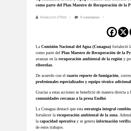
verificadas
como parte del Plan Maestro de Recuperación de la 
y
al
Redacción Effetá
0 comentarios
instante,
así
como
un
La
Comisión Nacional del Agua (Conagua)
fortaleció 
análisis
como parte del
Plan Maestro de Recuperación de la P
serio
avanzar en la
recuperación ambiental de la región
y pr
y
ribereñas
.
responsable
De acuerdo con el
cuarto reporte de fumigación
, corre
de
profesionales especializados y equipo técnico adicional
las
Gracias a estas acciones se benefició de manera directa a
mismas.
comunidades cercanas a la presa Endhó
.
La Conagua destacó que esta
estrategia integral combin
fortalecer la
recuperación ambiental de la zona
. Ademá
la
capacidad operativa
y se genera
información verific
de estos trabajos.