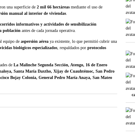
aron una superficie de
2 mil 66 hectáreas
mediante el uso de
sión manual al interior de viviendas
.
corridos informativos y actividades de sensibilización
a población
antes de cada jornada operativa.
l equipo de
aspersión aérea
ya existente, lo que permitió cubrir una
vicidas biológicos especializados
, respaldados por
protocolos
dades de
La Malinche Segunda Sección, Atengo, 16 de Enero
aloya, Santa María Daxtho, Xijay de Cuauhtémoc, San Pedro
ancisco Bojay Colonia, General Pedro María Anaya, San Mateo
c