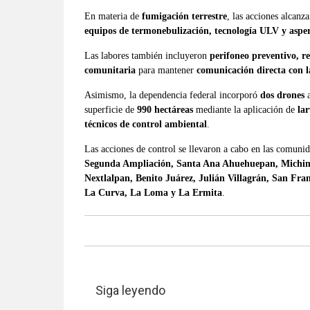
En materia de
fumigación terrestre
, las acciones alcanz
equipos de termonebulización, tecnología ULV y asper
Las labores también incluyeron
perifoneo preventivo, re
comunitaria
para mantener
comunicación directa con l
Asimismo, la dependencia federal incorporó
dos drones
a
superficie de
990 hectáreas
mediante la aplicación de
lar
técnicos de control ambiental
.
Las acciones de control se llevaron a cabo en las comuni
Segunda Ampliación, Santa Ana Ahuehuepan, Michim
Nextlalpan, Benito Juárez, Julián Villagrán, San Fr
La Curva, La Loma y La Ermita
.
Siga leyendo