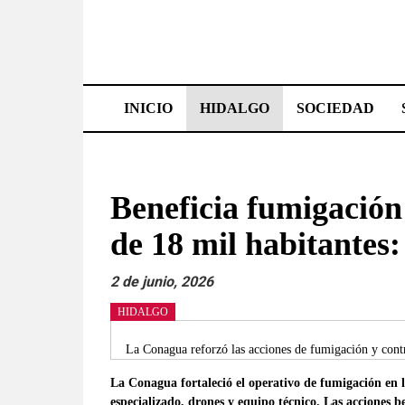
Saltar
al
contenido
Effetá
|
INICIO
HIDALGO
SOCIEDAD
El
periódico
Beneficia fumigación
de
de 18 mil habitantes
Hidalgo
Las
2 de junio, 2026
noticias
HIDALGO
más
importantes
La Conagua reforzó las acciones de fumigación y cont
del
La Conagua fortaleció el operativo de fumigación en 
estado,
especializado, drones y equipo técnico. Las acciones 