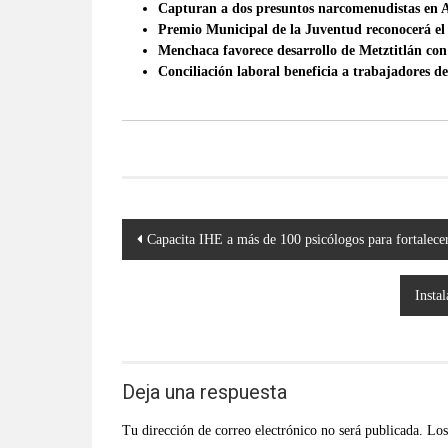
Capturan a dos presuntos narcomenudistas en 
Premio Municipal de la Juventud reconocerá el
Menchaca favorece desarrollo de Metztitlán con
Conciliación laboral beneficia a trabajadores d
Navegación
Capacita IHE a más de 100 psicólogos para fortalecer
de
entradas
Insta
Deja una respuesta
Tu dirección de correo electrónico no será publicada.
Los