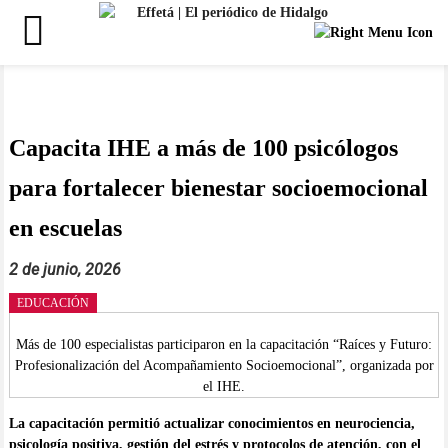
Saltar
al
contenido
Capacita IHE a más de 100 psicólogos
para fortalecer bienestar socioemocional
en escuelas
2 de junio, 2026
EDUCACIÓN
Más de 100 especialistas participaron en la capacitación “Raíces y Futuro:
Profesionalización del Acompañamiento Socioemocional”, organizada por
el IHE.
La capacitación permitió actualizar conocimientos en neurociencia,
psicología positiva, gestión del estrés y protocolos de atención, con el