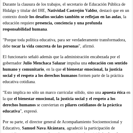
Durante la clausura de los trabajos, el secretario de Educación Pública de
Hidalgo y titular del IHE,
Natividad Castrejón Valdez
, destacó que en un
contexto donde
los desafíos sociales también se reflejan en las aulas
, la
educación requiere
presencia, conciencia y una profunda
responsabilidad humana
.
“Porque toda política educativa, para ser verdaderamente transformadora,
debe
tocar la vida concreta de las personas
”, afirmó.
El funcionario señaló además que la administración encabezada por el
gobernador
Julio Menchaca Salazar
impulsa una
educación con sentido
humano y comunitario
, en la que
el bienestar emocional, la justicia
social y el respeto a los derechos humanos
formen parte de la práctica
educativa cotidiana.
“Esto implica no sólo un marco curricular sólido, sino una
apuesta ética
en
la que
el bienestar emocional, la justicia social y el respeto a los
derechos humanos
se conviertan en
pilares cotidianos de la práctica
educativa
”, expresó.
Por su parte, el director general de Acompañamiento Socioemocional y
Educativo,
Samuel Nava Alcántara
, agradeció la participación de