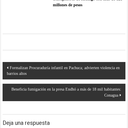
millones de pesos
Navegación
Formalizan Procuraduría infantil en Pachuca; advierten violencia en
de
barrios altos
entradas
Beneficia fumigación en la presa Endhó a más de 18 mil habitantes:
Conagua
Deja una respuesta