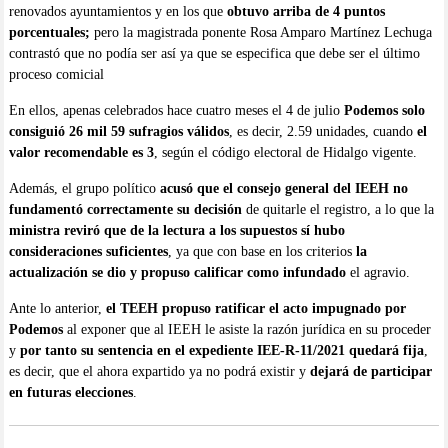
renovados ayuntamientos y en los que
obtuvo arriba de 4 puntos
porcentuales;
pero la magistrada ponente Rosa Amparo Martínez Lechuga
contrastó que no podía ser así ya que se especifica que debe ser el último
proceso comicial
En ellos, apenas celebrados hace cuatro meses el 4 de julio
Podemos solo
consiguió 26 mil 59 sufragios válidos
, es decir, 2.59 unidades, cuando
el
valor recomendable es 3
, según el código electoral de Hidalgo vigente.
Además, el grupo político
acusó que el consejo general del IEEH no
fundamentó correctamente su decisión
de quitarle el registro, a lo que la
ministra reviró que de la lectura a los supuestos sí hubo
consideraciones suficientes
, ya que con base en los criterios
la
actualización se dio y propuso calificar como infundado
el agravio.
Ante lo anterior,
el TEEH propuso ratificar el acto impugnado por
Podemos
al exponer que al IEEH le asiste la razón jurídica en su proceder
y
por tanto su sentencia en el expediente IEE-R-11/2021 quedará fija
,
es decir, que el ahora expartido ya no podrá existir y
dejará de participar
en futuras elecciones
.