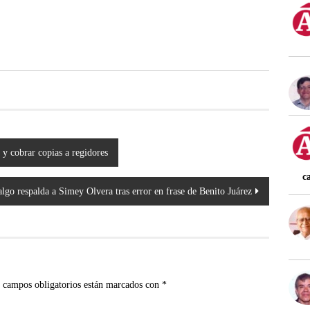
y cobrar copias a regidores
c
go respalda a Simey Olvera tras error en frase de Benito Juárez
 campos obligatorios están marcados con
*