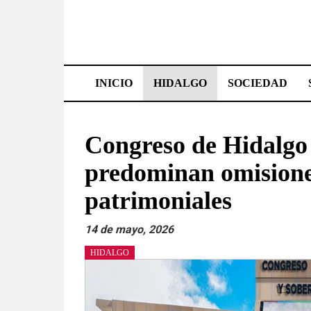
Saltar
al
contenido
Effetá
|
INICIO
HIDALGO
SOCIEDAD
El
periódico
Congreso de Hidalgo
de
predominan omisione
Hidalgo
patrimoniales
Las
14 de mayo, 2026
noticias
más
HIDALGO
importantes
del
estado,