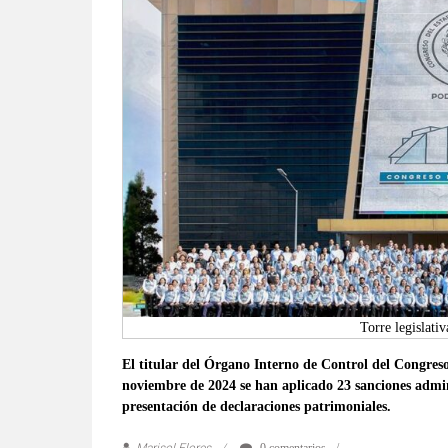
verificadas
y
al
instante,
así
como
un
análisis
serio
y
responsable
de
las
mismas.
Torre legislati
El titular del Órgano Interno de Control del Congres
noviembre de 2024 se han aplicado 23 sanciones admin
presentación de declaraciones patrimoniales.
Marisol Flores
0 comentarios