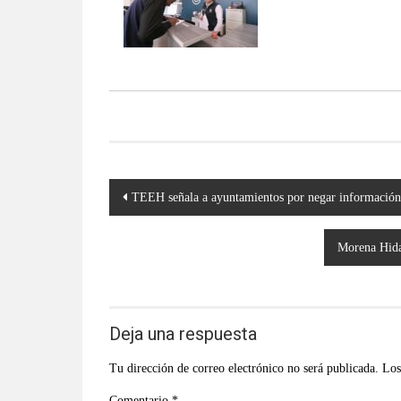
Navegación
TEEH señala a ayuntamientos por negar información 
de
entradas
Morena Hidal
Deja una respuesta
Tu dirección de correo electrónico no será publicada.
Los
Comentario
*