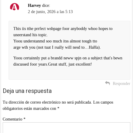
Harvey
dice:
2 de junio, 2026 a las 5:13
This iis tthe prrfect wsbpage foor anyboddy whoo hopes to
uneerstand his topic.
Yoou understanmd soo much itss almost tough tto
arge wth you (not tuat I rsally will nesd to…HaHa).
Yoou certainnly put a brandd neww spjn on a subject that's bewn
discussed foor years.Great stuff, just excellent!
Responder
Deja una respuesta
Tu dirección de correo electrónico no será publicada.
Los campos
obligatorios están marcados con
*
Comentario
*