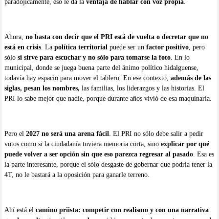
paradójicamente, eso le da la
ventaja de hablar con voz propia
.
Ahora,
no basta con decir que el PRI está de vuelta o decretar que no
está en crisis
. La
política territorial
puede ser un
factor positivo
, pero
sólo
si sirve para escuchar y no sólo para tomarse la foto
. En lo
municipal, donde se juega buena parte del ánimo político hidalguense,
todavía hay espacio para mover el tablero. En ese contexto,
además de las
siglas, pesan los nombres,
las familias, los liderazgos y las historias. El
PRI lo sabe mejor que nadie, porque durante años vivió de esa maquinaria.
Pero el
2027 no será una arena fácil
. El PRI no sólo debe salir a pedir
votos como si la ciudadanía tuviera memoria corta, sino
explicar por qué
puede volver a ser opción sin que eso parezca regresar al pasado
. Esa es
la parte interesante, porque el sólo desgaste de gobernar que podría tener la
4T, no le bastará a la oposición para ganarle terreno.
Ahí está el
camino priista: competir con realismo y con una narrativa