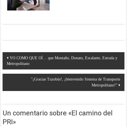
Navegación
YO COMO QUE OÍ… que Montaño, Donato, Escalante, Estrada y
de
Metropolitano
entradas
”¡Gracias Tuzobús!, ¡bienvenido Sistema de Transporte
Metropolitano!”
Un comentario sobre «
El camino del
PRI
»