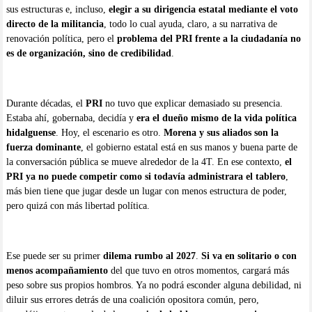
sus estructuras e, incluso,
elegir a su dirigencia estatal mediante el voto
directo de la militancia
, todo lo cual ayuda, claro, a su narrativa de
renovación política, pero el
problema del PRI frente a la ciudadanía no
es de organización, sino de credibilidad
.
Durante décadas, el
PRI
no tuvo que explicar demasiado su presencia.
Estaba ahí, gobernaba, decidía y
era el dueño mismo de la vida política
hidalguense
. Hoy, el escenario es otro.
Morena y sus aliados son la
fuerza dominante
, el gobierno estatal está en sus manos y buena parte de
la conversación pública se mueve alrededor de la 4T. En ese contexto,
el
PRI ya no puede competir como si todavía administrara el tablero
,
más bien tiene que jugar desde un lugar con menos estructura de poder,
pero quizá con más libertad política.
Ese puede ser su primer
dilema rumbo al 2027
.
Si va en solitario o con
menos acompañamiento
del que tuvo en otros momentos, cargará más
peso sobre sus propios hombros. Ya no podrá esconder alguna debilidad, ni
diluir sus errores detrás de una coalición opositora común, pero,