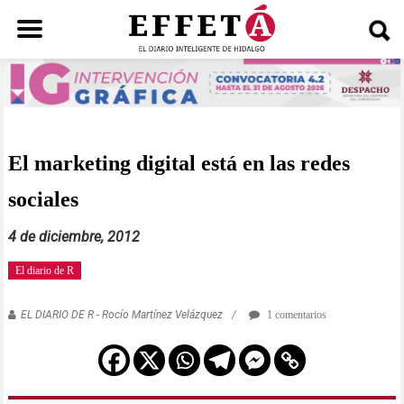
Saltar
al
contenido
El marketing digital está en las redes
sociales
4 de diciembre, 2012
El diario de R
EL DIARIO DE R - Rocío Martínez Velázquez
1 comentarios