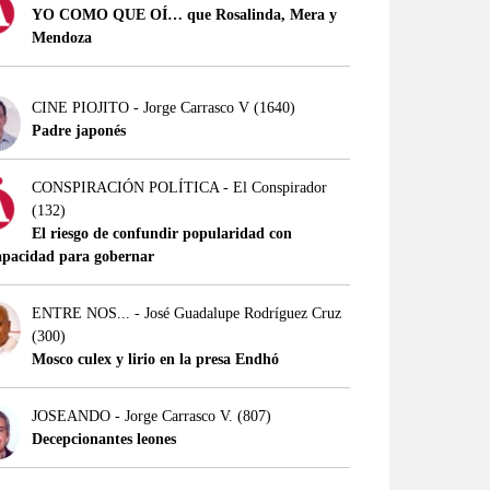
YO COMO QUE OÍ… que Rosalinda, Mera y
Mendoza
CINE PIOJITO - Jorge Carrasco V
(1640)
Padre japonés
CONSPIRACIÓN POLÍTICA - El Conspirador
(132)
El riesgo de confundir popularidad con
apacidad para gobernar
ENTRE NOS... - José Guadalupe Rodríguez Cruz
(300)
Mosco culex y lirio en la presa Endhó
JOSEANDO - Jorge Carrasco V.
(807)
Decepcionantes leones