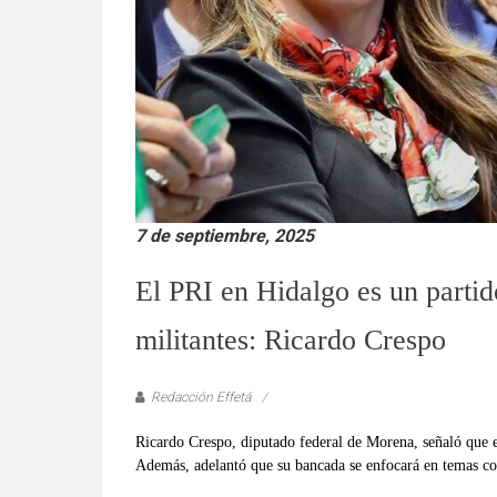
verificadas
y
al
instante,
así
como
un
análisis
serio
7 de septiembre, 2025
y
responsable
El PRI en Hidalgo es un partido
de
las
militantes: Ricardo Crespo
mismas.
Redacción Effetá
Ricardo Crespo, diputado federal de Morena, señaló que el
Además, adelantó que su bancada se enfocará en temas com