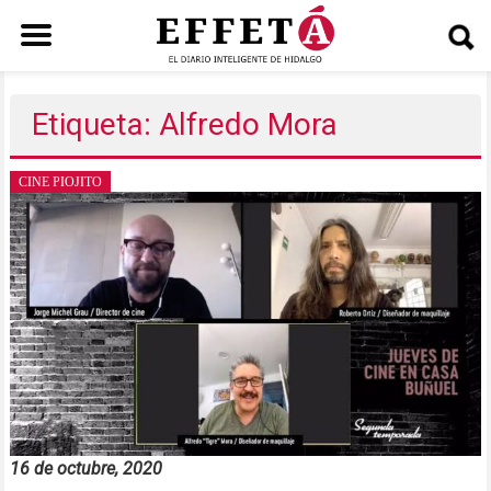
Saltar
al
Etiqueta: Alfredo Mora
contenido
CINE PIOJITO
16 de octubre, 2020