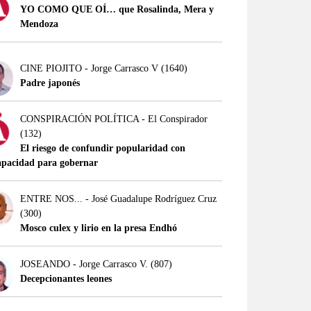
YO COMO QUE OÍ… que Rosalinda, Mera y
Mendoza
CINE PIOJITO - Jorge Carrasco V
(1640)
Padre japonés
CONSPIRACIÓN POLÍTICA - El Conspirador
(132)
El riesgo de confundir popularidad con
apacidad para gobernar
ENTRE NOS... - José Guadalupe Rodríguez Cruz
(300)
Mosco culex y lirio en la presa Endhó
JOSEANDO - Jorge Carrasco V.
(807)
Decepcionantes leones