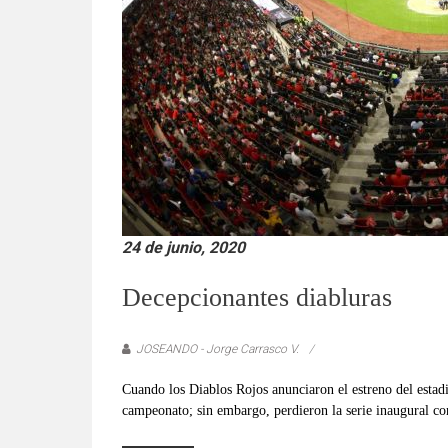
verificadas
y
al
instante,
así
como
un
análisis
serio
y
responsable
24 de junio, 2020
de
Decepcionantes diabluras
las
mismas.
JOSEANDO - Jorge Carrasco V.
Cuando los Diablos Rojos anunciaron el estreno del estad
campeonato; sin embargo, perdieron la serie inaugural co