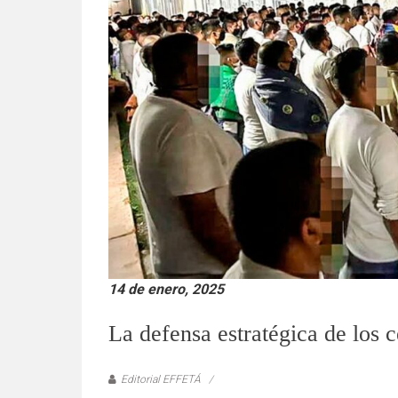
verificadas
y
al
instante,
así
como
un
análisis
serio
y
responsable
de
las
mismas.
14 de enero, 2025
La defensa estratégica de los c
Editorial EFFETÁ