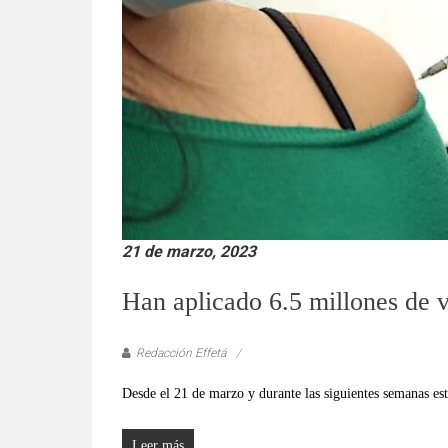
verificadas
y
al
instante,
así
como
un
análisis
serio
y
responsable
21 de marzo, 2023
de
las
Han aplicado 6.5 millones de 
mismas.
Redacción Effetá
Desde el 21 de marzo y durante las siguientes semanas es
Leer más