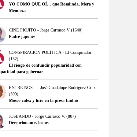
YO COMO QUE OÍ… que Rosalinda, Mera y
Mendoza
CINE PIOJITO - Jorge Carrasco V
(1640)
Padre japonés
CONSPIRACIÓN POLÍTICA - El Conspirador
(132)
El riesgo de confundir popularidad con
apacidad para gobernar
ENTRE NOS... - José Guadalupe Rodríguez Cruz
(300)
Mosco culex y lirio en la presa Endhó
JOSEANDO - Jorge Carrasco V.
(807)
Decepcionantes leones